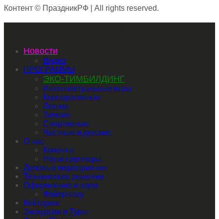
Контент © ПраздникРФ | All rights reserved.
Primary Mobile Navigation
Новости
Видео
ПРОГРАММЫ
ЭКО-ТИМБИЛДИНГ
Интеллектуальные игры
Корпоративные
Летние
Зимние
Спортивные
Частные и детские
О нас
Клиенты
Наши партнеры
Деловые мероприятия
Технические решения
Оформление и идеи
Файер-шоу
Кейтеринг
Экскурсии и Туры