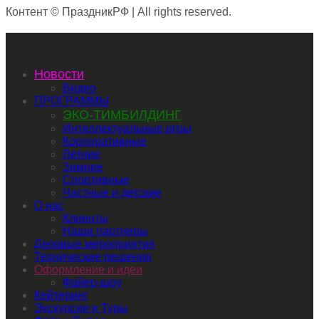
Контент © ПраздникРФ | All rights reserved.
Primary Mobile Navigation
Новости
Видео
ПРОГРАММЫ
ЭКО-ТИМБИЛДИНГ
Интеллектуальные игры
Корпоративные
Летние
Зимние
Спортивные
Частные и детские
О нас
Клиенты
Наши партнеры
Деловые мероприятия
Технические решения
Оформление и идеи
Файер-шоу
Кейтеринг
Экскурсии и Туры