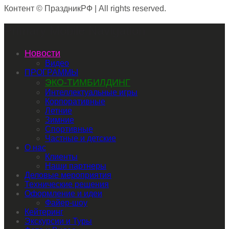
Контент © ПраздникРФ | All rights reserved.
Primary Mobile Navigation
Новости
Видео
ПРОГРАММЫ
ЭКО-ТИМБИЛДИНГ
Интеллектуальные игры
Корпоративные
Летние
Зимние
Спортивные
Частные и детские
О нас
Клиенты
Наши партнеры
Деловые мероприятия
Технические решения
Оформление и идеи
Файер-шоу
Кейтеринг
Экскурсии и Туры