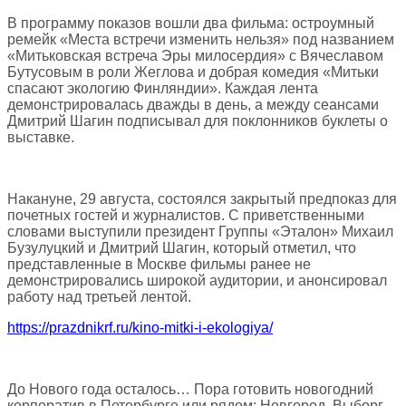
В программу показов вошли два фильма: остроумный
ремейк «Места встречи изменить нельзя» под названием
«Митьковская встреча Эры милосердия» с Вячеславом
Бутусовым в роли Жеглова и добрая комедия «Митьки
спасают экологию Финляндии». Каждая лента
демонстрировалась дважды в день, а между сеансами
Дмитрий Шагин подписывал для поклонников буклеты о
выставке.
Накануне, 29 августа, состоялся закрытый предпоказ для
почетных гостей и журналистов. С приветственными
словами выступили президент Группы «Эталон» Михаил
Бузулуцкий и Дмитрий Шагин, который отметил, что
представленные в Москве фильмы ранее не
демонстрировались широкой аудитории, и анонсировал
работу над третьей лентой.
https://prazdnikrf.ru/kino-mitki-i-ekologiya/
До Нового года осталось… Пора готовить новогодний
корпоратив в Петербурге или рядом: Новгород, Выборг,