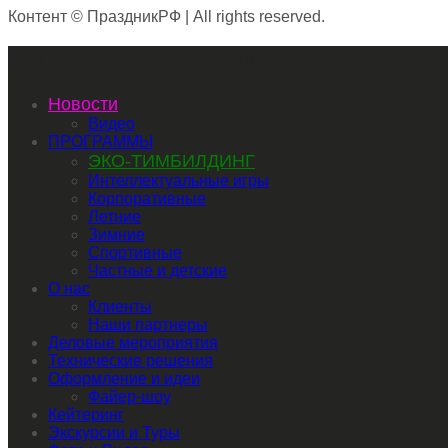
Контент © ПраздникРФ | All rights reserved.
Primary Mobile Navigation
Новости
Видео
ПРОГРАММЫ
ЭКО-ТИМБИЛДИНГ
Интеллектуальные игры
Корпоративные
Летние
Зимние
Спортивные
Частные и детские
О нас
Клиенты
Наши партнеры
Деловые мероприятия
Технические решения
Оформление и идеи
Файер-шоу
Кейтеринг
Экскурсии и Туры