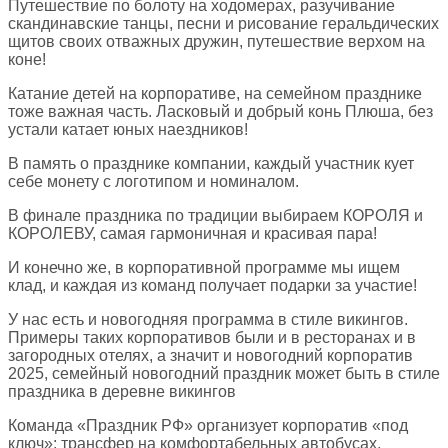
Путешествие по болоту на ходомерах, разучивание
скандинавские танцы, песни и рисование геральдических
щитов своих отважных дружин, путешествие верхом на
коне!
Катание детей на корпоративе, на семейном празднике
тоже важная часть. Ласковый и добрый конь Плюша, без
устали катает юных наездников!
В память о празднике компании, каждый участник кует
себе монету с логотипом и номиналом.
В финале праздника по традиции выбираем КОРОЛЯ и
КОРОЛЕВУ, самая гармоничная и красивая пара!
И конечно же, в корпоративной программе мы ищем
клад, и каждая из команд получает подарки за участие!
У нас есть и новогодняя программа в стиле викингов.
Примеры таких корпоративов были и в ресторанах и в
загородных отелях, а значит и новогодний корпоратив
2025, семейный новогодний праздник может быть в стиле
праздника в деревне викингов
Команда «Праздник РФ» организует корпоратив «под
ключ»: трансфер на комфортабельных автобусах,