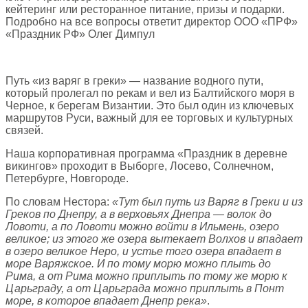
кейтеринг или ресторанное питание, призы и подарки.
Подробно на все вопросы ответит директор ООО «ПРФ»
«Праздник РФ» Олег Димпул
Путь «из варяг в греки» — название водного пути,
который пролегал по рекам и вел из Балтийского моря в
Черное, к берегам Византии. Это был один из ключевых
маршрутов Руси, важный для ее торговых и культурных
связей.
Наша корпоративная программа «Праздник в деревне
викингов» проходит в Выборге, Лосево, Солнечном,
Петербурге, Новгороде.
По словам Нестора:
«Тут был путь из Варяг в Греки и из
Греков по Днепру, а в верховьях Днепра — волок до
Ловоти, а по Ловоти можно войти в Ильмень, озеро
великое; из этого же озера вытекает Волхов и впадает
в озеро великое Неро, и устье того озера впадает в
море Варяжское. И по тому морю можно плыть до
Рима, а от Рима можно приплыть по тому же морю к
Царьграду, а от Царьграда можно приплыть в Понт
море, в которое впадает Днепр река»
.