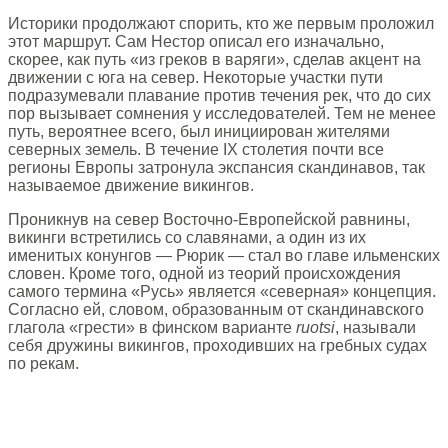
Историки продолжают спорить, кто же первым проложил
этот маршрут. Сам Нестор описал его изначально,
скорее, как путь «из греков в варяги», сделав акцент на
движении с юга на север. Некоторые участки пути
подразумевали плавание против течения рек, что до сих
пор вызывает сомнения у исследователей. Тем не менее
путь, вероятнее всего, был инициирован жителями
северных земель. В течение IX столетия почти все
регионы Европы затронула экспансия скандинавов, так
называемое движение викингов.
Проникнув на север Восточно-Европейской равнины,
викинги встретились со славянами, а один из их
именитых конунгов — Рюрик — стал во главе ильменских
словен. Кроме того, одной из теорий происхождения
самого термина «Русь» является «северная» концепция.
Согласно ей, словом, образованным от скандинавского
глагола «грести» в финском варианте
ruotsi
, называли
себя дружины викингов, проходивших на гребных судах
по рекам.