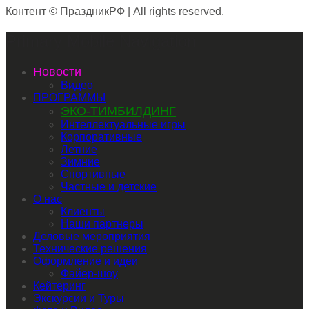
Контент © ПраздникРФ | All rights reserved.
Primary Mobile Navigation
Новости
Видео
ПРОГРАММЫ
ЭКО-ТИМБИЛДИНГ
Интеллектуальные игры
Корпоративные
Летние
Зимние
Спортивные
Частные и детские
О нас
Клиенты
Наши партнеры
Деловые мероприятия
Технические решения
Оформление и идеи
Файер-шоу
Кейтеринг
Экскурсии и Туры