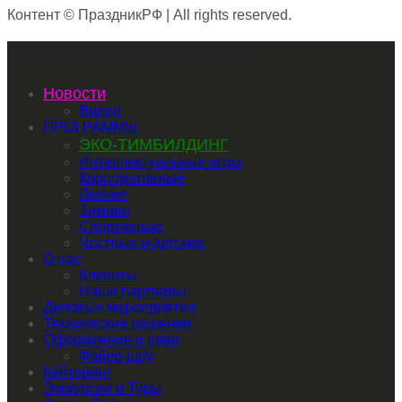
Контент © ПраздникРФ | All rights reserved.
Primary Mobile Navigation
Новости
Видео
ПРОГРАММЫ
ЭКО-ТИМБИЛДИНГ
Интеллектуальные игры
Корпоративные
Летние
Зимние
Спортивные
Частные и детские
О нас
Клиенты
Наши партнеры
Деловые мероприятия
Технические решения
Оформление и идеи
Файер-шоу
Кейтеринг
Экскурсии и Туры