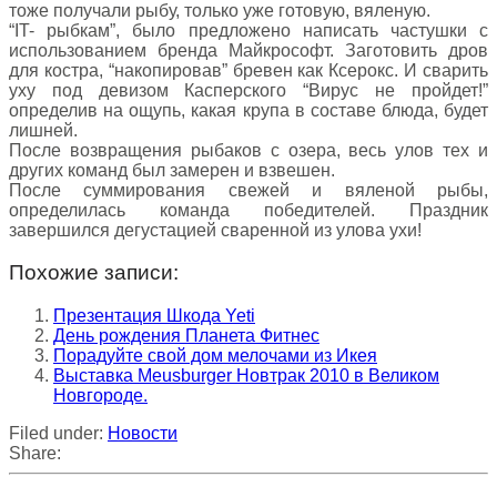
тоже получали рыбу, только уже готовую, вяленую.
“IT- рыбкам”, было предложено написать частушки с
использованием бренда Майкрософт. Заготовить дров
для костра, “накопировав” бревен как Ксерокс. И сварить
уху под девизом Касперского “Вирус не пройдет!”
определив на ощупь, какая крупа в составе блюда, будет
лишней.
После возвращения рыбаков с озера, весь улов тех и
других команд был замерен и взвешен.
После суммирования свежей и вяленой рыбы,
определилась команда победителей. Праздник
завершился дегустацией сваренной из улова ухи!
Похожие записи:
Презентация Шкода Yeti
День рождения Планета Фитнес
Порадуйте свой дом мелочами из Икея
Выставка Meusburger Новтрак 2010 в Великом
Новгороде.
Filed under:
Новости
Share: