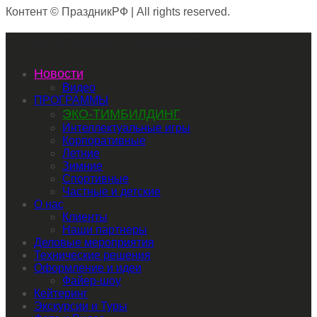
Контент © ПраздникРФ | All rights reserved.
Primary Mobile Navigation
Новости
Видео
ПРОГРАММЫ
ЭКО-ТИМБИЛДИНГ
Интеллектуальные игры
Корпоративные
Летние
Зимние
Спортивные
Частные и детские
О нас
Клиенты
Наши партнеры
Деловые мероприятия
Технические решения
Оформление и идеи
Файер-шоу
Кейтеринг
Экскурсии и Туры