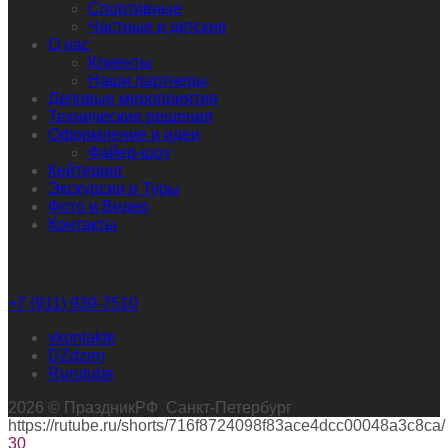
Спортивные
Частные и детские
О нас
Клиенты
Наши партнеры
Деловые мероприятия
Технические решения
Оформление и идеи
Файер-шоу
Кейтеринг
Экскурсии и Туры
Фото и Видео
Контакты
Звоните нам
+7 (911) 939-7510
vkontakte
dzen
rutube
2026 © ПраздникРФ Санкт-Петербург
https://rutube.ru/shorts/716f8724098f83ace4dcc00048a3c8ca/
30