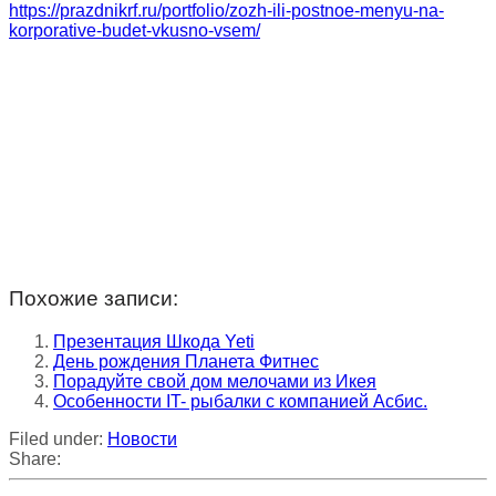
https://prazdnikrf.ru/portfolio/zozh-ili-postnoe-menyu-na-
korporative-budet-vkusno-vsem/
Похожие записи:
Презентация Шкода Yeti
День рождения Планета Фитнес
Порадуйте свой дом мелочами из Икея
Особенности IT- рыбалки с компанией Асбис.
Filed under:
Новости
Share: