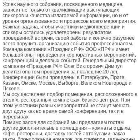
Успех научного собрания, посвященного медицине,
зависит не только от квалификации выступающих
спикеров и качества излагаемой информации, но и от
уровня организованности процессов всего мероприятия.
Важная задача, чтобы участники медконференции и
спикеры остались удовлетворены результатом
проведенной встречи, своей работы и конечно разумнее
всего поручить организацию события профессионалам.
Команда компании «Праздник РФ» ООО «ПРФ» имеет
большой опыт проведения корпоративных мероприятий,
конференций и деловых событий. Генеральный директор
компании «Праздник РФ» Олег Викторович Димпул
делится опытом проведения за последние 20 лет.
Конференции были проведены в Петербурге, Праге,
Казани, Омске, Москве, Выборге, Великом Новгороде и
Пскове.
Мы осуществляем подбор помещения, расположенного в
отелях, ресторанных комплексах, бизнес-центрах. При
этом участники разных мероприятий не станут мешать
друг другу как во время самой конференции, так и в
перерывах.
Помимо залов для собраний мы предлагаем гостям
другие дополнительные помещения – комнаты отдыха,
кафе, рестораны, доставку гостей автобусами, заказ
такси, бронирование номеров для спикеров, гала-ужины,