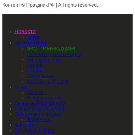
Контент © ПраздникРФ | All rights reserved.
Primary Mobile Navigation
Новости
Видео
ПРОГРАММЫ
ЭКО-ТИМБИЛДИНГ
Интеллектуальные игры
Корпоративные
Летние
Зимние
Спортивные
Частные и детские
О нас
Клиенты
Наши партнеры
Деловые мероприятия
Технические решения
Оформление и идеи
Файер-шоу
Кейтеринг
Экскурсии и Туры