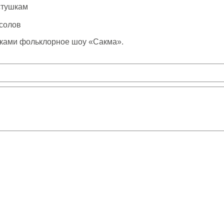
стушкам
осолов
тками фольклорное шоу «Сакма».