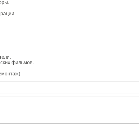
оры.
орации
тели.
ьских фильмов.
емонтаж)