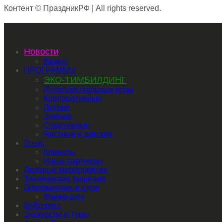
Контент © ПраздникРФ | All rights reserved.
Primary Mobile Navigation
Новости
Видео
ПРОГРАММЫ
ЭКО-ТИМБИЛДИНГ
Интеллектуальные игры
Корпоративные
Летние
Зимние
Спортивные
Частные и детские
О нас
Клиенты
Наши партнеры
Деловые мероприятия
Технические решения
Оформление и идеи
Файер-шоу
Кейтеринг
Экскурсии и Туры