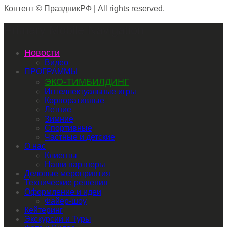
Контент © ПраздникРФ | All rights reserved.
Primary Mobile Navigation
Новости
Видео
ПРОГРАММЫ
ЭКО-ТИМБИЛДИНГ
Интеллектуальные игры
Корпоративные
Летние
Зимние
Спортивные
Частные и детские
О нас
Клиенты
Наши партнеры
Деловые мероприятия
Технические решения
Оформление и идеи
Файер-шоу
Кейтеринг
Экскурсии и Туры